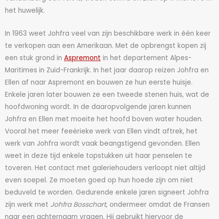
het huwelijk.
In 1963 weet Johfra veel van zijn beschikbare werk in één keer
te verkopen aan een Amerikaan. Met de opbrengst kopen zij
een stuk grond in
Aspremont
in het departement Alpes-
Maritimes in Zuid-Frankrijk. In het jaar daarop reizen Johfra en
Ellen af naar Aspremont en bouwen ze hun eerste huisje.
Enkele jaren later bouwen ze een tweede stenen huis, wat de
hoofdwoning wordt. In de daaropvolgende jaren kunnen
Johfra en Ellen met moeite het hoofd boven water houden.
Vooral het meer feeërieke werk van Ellen vindt aftrek, het
werk van Johfra wordt vaak beangstigend gevonden. Ellen
weet in deze tijd enkele topstukken uit haar penselen te
toveren. Het contact met galeriehouders verloopt niet altijd
even soepel. Ze moeten goed op hun hoede zijn om niet
beduveld te worden. Gedurende enkele jaren signeert Johfra
zijn werk met
Johfra Bosschart
, ondermeer omdat de Fransen
naar een achternaam vragen. Hij gebruikt hiervoor de