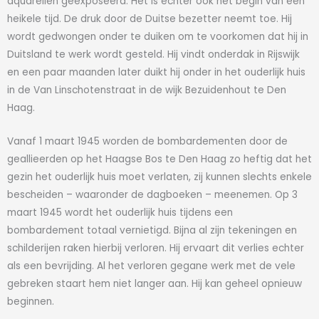
aquarellen geëxposeerd. Het is echter ook het begin van een
heikele tijd. De druk door de Duitse bezetter neemt toe. Hij
wordt gedwongen onder te duiken om te voorkomen dat hij in
Duitsland te werk wordt gesteld. Hij vindt onderdak in Rijswijk
en een paar maanden later duikt hij onder in het ouderlijk huis
in de Van Linschotenstraat in de wijk Bezuidenhout te Den
Haag.
Vanaf 1 maart 1945 worden de bombardementen door de
geallieerden op het Haagse Bos te Den Haag zo heftig dat het
gezin het ouderlijk huis moet verlaten, zij kunnen slechts enkele
bescheiden – waaronder de dagboeken – meenemen. Op 3
maart 1945 wordt het ouderlijk huis tijdens een
bombardement totaal vernietigd. Bijna al zijn tekeningen en
schilderijen raken hierbij verloren. Hij ervaart dit verlies echter
als een bevrijding. Al het verloren gegane werk met de vele
gebreken staart hem niet langer aan. Hij kan geheel opnieuw
beginnen.