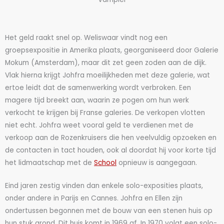
Het geld raakt snel op. Weliswaar vindt nog een
groepsexpositie in Amerika plaats, georganiseerd door Galerie
Mokum (Amsterdam), maar dit zet geen zoden aan de dijk.
Vlak hierna krijgt Johfra moeilijkheden met deze galerie, wat
ertoe leidt dat de samenwerking wordt verbroken. Een
magere tijd breekt aan, waarin ze pogen om hun werk
verkocht te krijgen bij Franse galeries. De verkopen vlotten
niet echt. Johfra weet vooral geld te verdienen met de
verkoop aan de Rozenkruisers die hen veelvuldig opzoeken en
de contacten in tact houden, ook al doordat hij voor korte tijd
het lidmaatschap met de
School
opnieuw is aangegaan.
Eind jaren zestig vinden dan enkele solo-exposities plaats,
onder andere in Parijs en Cannes. Johfra en Ellen zijn
ondertussen begonnen met de bouw van een stenen huis op
hun stuk grond. Dit huis komt in 1969 af. In 1970 volgt een solo-