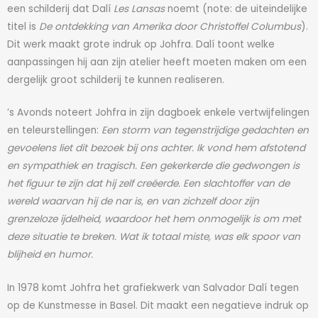
een schilderij dat Dalí
Les Lansas
noemt (note: de uiteindelijke
titel is
De ontdekking van Amerika door Christoffel Columbus
).
Dit werk maakt grote indruk op Johfra. Dalí toont welke
aanpassingen hij aan zijn atelier heeft moeten maken om een
dergelijk groot schilderij te kunnen realiseren.
’s Avonds noteert Johfra in zijn dagboek enkele vertwijfelingen
en teleurstellingen:
Een storm van tegenstrijdige gedachten en
gevoelens liet dit bezoek bij ons achter. Ik vond hem afstotend
en sympathiek en tragisch. Een gekerkerde die gedwongen is
het figuur te zijn dat hij zelf creëerde. Een slachtoffer van de
wereld waarvan hij de nar is, en van zichzelf door zijn
grenzeloze ijdelheid, waardoor het hem onmogelijk is om met
deze situatie te breken. Wat ik totaal miste, was elk spoor van
blijheid en humor.
In 1978 komt Johfra het grafiekwerk van Salvador Dalí tegen
op de Kunstmesse in Basel. Dit maakt een negatieve indruk op