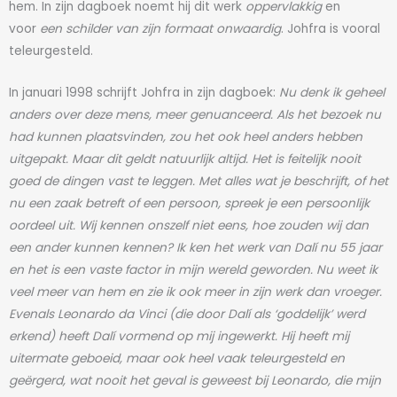
hem. In zijn dagboek noemt hij dit werk
oppervlakkig
en
voor
een schilder van zijn formaat onwaardig
. Johfra is vooral
teleurgesteld.
In januari 1998 schrijft Johfra in zijn dagboek:
Nu denk ik geheel
anders over deze mens, meer genuanceerd. Als het bezoek nu
had kunnen plaatsvinden, zou het ook heel anders hebben
uitgepakt. Maar dit geldt natuurlijk altijd. Het is feitelijk nooit
goed de dingen vast te leggen. Met alles wat je beschrijft, of het
nu een zaak betreft of een persoon, spreek je een persoonlijk
oordeel uit. Wij kennen onszelf niet eens, hoe zouden wij dan
een ander kunnen kennen? Ik ken het werk van Dalí nu 55 jaar
en het is een vaste factor in mijn wereld geworden. Nu weet ik
veel meer van hem en zie ik ook meer in zijn werk dan vroeger.
Evenals Leonardo da Vinci (die door Dalí als ‘goddelijk’ werd
erkend) heeft Dalí vormend op mij ingewerkt. Hij heeft mij
uitermate geboeid, maar ook heel vaak teleurgesteld en
geërgerd, wat nooit het geval is geweest bij Leonardo, die mijn