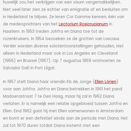
huwelijk zou het verkrijgen van een visum vergemakkelijken.
Niet veel later zien ze echter van emigratie af en besluiten om
in Nederland te blijven. Ze leren Cor Damme kennen, één van
de medeoprichters van het
Lectorium Rosicrucianum
in
Haarlem. In 1953 treden Johfra en Diana toe tot de
rozenkruisers. In 1954 bezoeken ze de grotten van Lascaux.
Verder worden diverse solotentoonstellingen gehouden, niet
alleen in Nederland maar ook in Los Angeles en Cleveland
(1956) en Brussel (1957). Op 7 augustus 1959 ontmoeten ze
Salvador Dalí in Port Lligat.
In 1957 stelt Diana haar vriendin Els de Jonge (
Ellen Lórien
)
voor aan Johfra. Johfra en Diana betrekken in 1961 het pand
Madoerastraat 7 te Den Haag, maar hij zal in 1962 Diana
verlaten. Er is namelijk een relatie opgebloeid tussen Johfra en
Ellen. Eind 1962 gaat hij met Ellen samenwonen in Amsterdam
en komt er een definitief einde aan de periode met Diana. Het
zal tot 1970 duren totdat Diana instemt met een