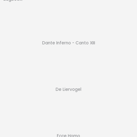
Dante Inferno - Canto XIII
De Liervogel
Ecce Homo